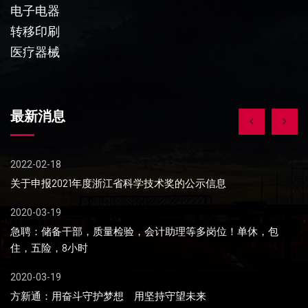
电子电器
转移印刷
医疗器械
最新消息
2022-02-18
20
关于申报2021年度浙江省科学技术奖的公示信息
劲
2020-03-19
20
士
急聘：储备干部，质量检验，会计助理等多岗位！单休，包
2
住，五险，8小时
共
2020-03-19
20
您
​方新通：用奋斗守护梦想 用坚持守望未来
劲