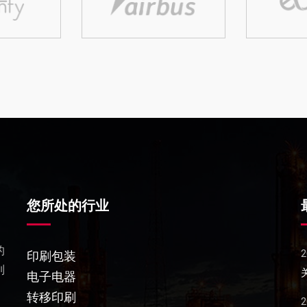
您所处的行业
的
2020-01-19
2
印刷包装
列
息
劲豹机械方新通：一生只做一件事，丝印技术创新！
电子电器
转移印刷
2019-10-19
2