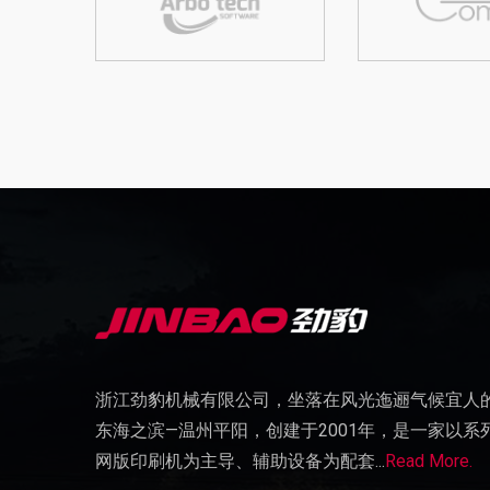
浙江劲豹机械有限公司，坐落在风光迤逦气候宜人
2022-02-18
东海之滨—温州平阳，创建于2001年，是一家以系
关于申报2021年度浙江省科学技术奖的公示信
网版印刷机为主导、辅助设备为配套...
Read More.
2020-03-19