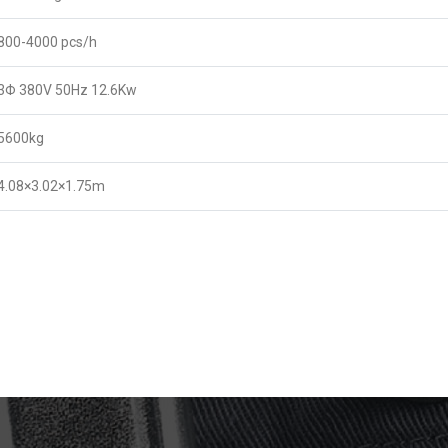
800-4000 pcs/h
3Φ 380V 50Hz 12.6Kw
5600kg
4.08×3.02×1.75m