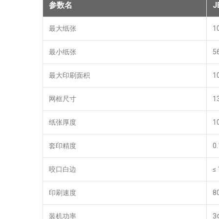
参数名
J
最大纸张
1
最小纸张
5
最大印刷面积
1
网框尺寸
1
纸张厚度
1
套印精度
0
咬口白边
≤
印刷速度
8
装机功率
3