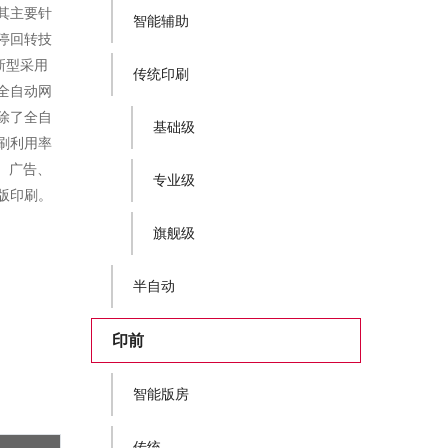
其主要针
智能辅助
停回转技
新型采用
传统印刷
全自动网
除了全自
基础级
刷利用率
、广告、
专业级
版印刷。
旗舰级
半自动
印前
智能版房
传统