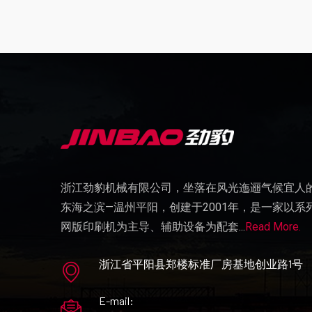
浙江劲豹机械有限公司，坐落在风光迤逦气候宜人
2020-01-19
东海之滨—温州平阳，创建于2001年，是一家以系
术奖的公示信息
劲豹机械方新通：一生只做一件事，丝印技术
网版印刷机为主导、辅助设备为配套...
Read More.
2019-10-19
计助理等多岗位！单
2019中国国际纸包装全能论坛在温州盛大开幕，
浙江省平阳县郑楼标准厂房基地创业路1号
业人士共话纸包装新未来！
E-mail:
2019-08-19