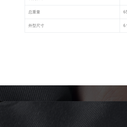
总重量
6
外型尺寸
6