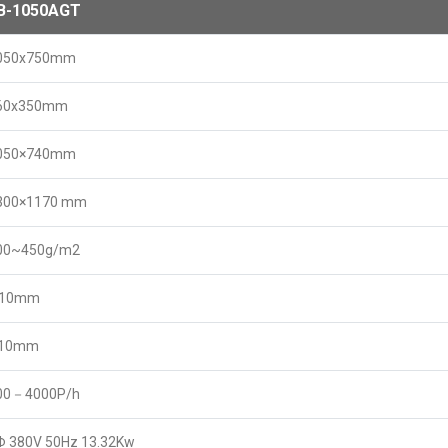
B-1050AGT
050x750mm
60x350mm
050×740mm
300×1170 mm
00~450g/m2
.10mm
 10mm
00－4000P/h
Φ 380V 50Hz 13.32Kw