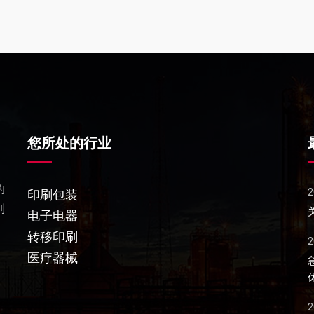
您所处的行业
的
2022-02-18
2
印刷包装
列
创新！
关于申报2021年度浙江省科学技术奖的公示信息
电子电器
转移印刷
2020-03-19
2
医疗器械
500+行
急聘：储备干部，质量检验，会计助理等多岗位！单
休，包住，五险，8小时
2020-03-19
2