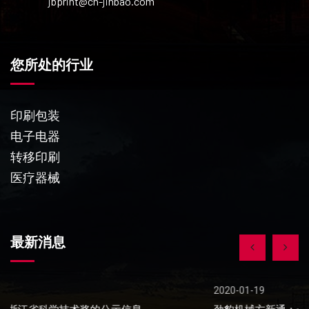
jbprint@cn-jinbao.com
您所处的行业
印刷包装
电子电器
转移印刷
医疗器械
最新消息
2020-01-19
20
劲豹机械方新通：一生只做一件事，丝印技术创新！
关