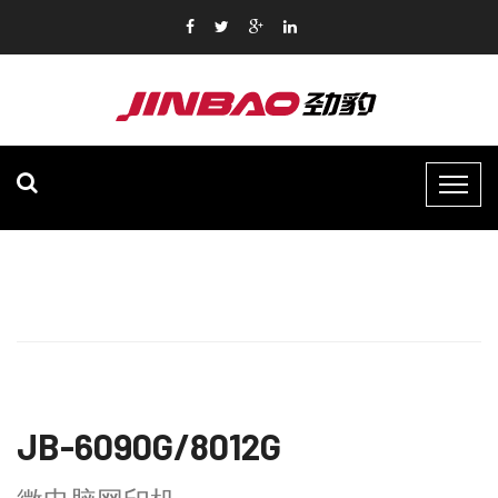
JB-6090G/8012G